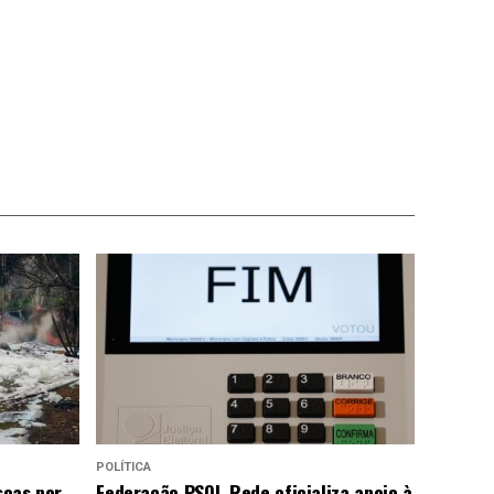
POLÍTICA
soas por
Federação PSOL-Rede oficializa apoio à