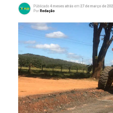
Públicado
4 meses atrás
em
27 de março de 20
Por
Redação