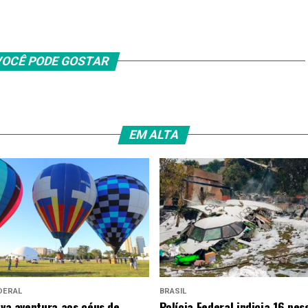
OCÊ PODE GOSTAR
EM ALTA
DERAL
BRASIL
leva aventura aos céus de
Polícia Federal indicia 16 pes