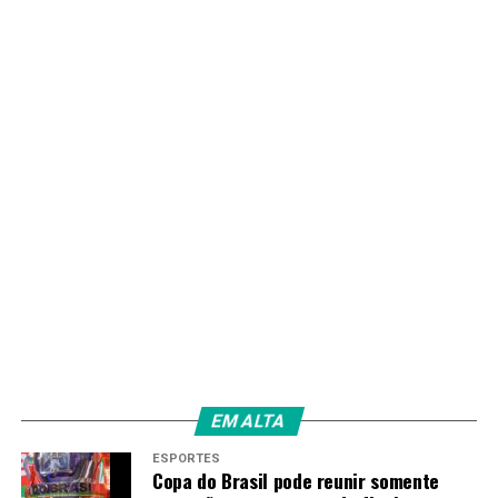
parte fundamental desse processo e contam com
políticas públicas que ajudam a manter e ampliar essas
atividades”, disse, em novo formato.
O evento reuniu autoridades, dirigentes e
representantes do Legislativo, marcando a estreia de
uma premiação que deve passar a integrar o calendário
do setor no Distrito Federal.
TAGS
PRÓXIMO
GDF intensifica manutenção rural e reforça
recuperação do asfalto no centro de São Sebastião
RECENTES
DF aposta em integração e monitoramento para frear
EM ALTA
descarte ilegal de lixo
ESPORTES
Copa do Brasil pode reunir somente