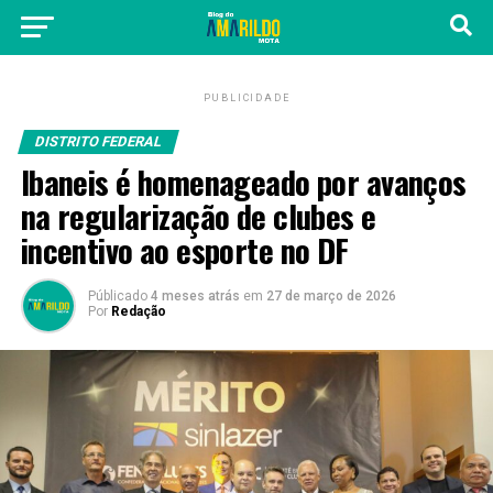
PUBLICIDADE
DISTRITO FEDERAL
Ibaneis é homenageado por avanços
na regularização de clubes e
incentivo ao esporte no DF
Públicado
4 meses atrás
em
27 de março de 2026
Por
Redação