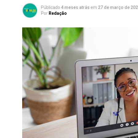
Públicado
4 meses atrás
em
27 de março de 20
Por
Redação