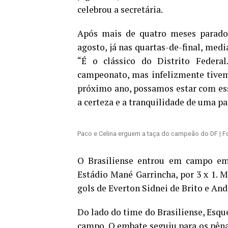
celebrou a secretária.
Após mais de quatro meses parado
agosto, já nas quartas-de-final, med
“É o clássico do Distrito Federa
campeonato, mas infelizmente tivem
próximo ano, possamos estar com es
a certeza e a tranquilidade de uma p
Paco e Celina erguem a taça do campeão do DF | Fot
O Brasiliense entrou em campo em
Estádio Mané Garrincha, por 3 x 1. 
gols de Everton Sidnei de Brito e An
Do lado do time do Brasiliense, Esqu
campo. O embate seguiu para os pênal