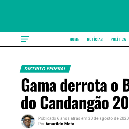
HOME
NOTÍCIAS
POLÍTICA
DISTRITO FEDERAL
Gama derrota o B
do Candangão 202
Públicado
6 anos atrás
em
30 de agosto de 2020
Por
Amarildo Mota