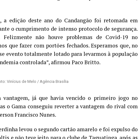
, a edição deste ano do Candangão foi retomada em
iante o cumprimento de intenso protocolo de segurança.
l. Felizmente não houve problemas de Covid-19 no
os que fazer com portões fechados. Esperamos que, no
se evento totalmente lotado para levarmos à população
andemia controlada”, afirmou Paco Britto.
o: Vinícius de Melo / Agência Brasília
 vantagem, já que havia vencido o primeiro jogo no
Mas o Gama conseguiu reverter a vantagem do rival com
derson Francisco Nunes.
erdinha levou o segundo cartão amarelo e foi expulso do
tis e não teve jeito para o clube de Taguatinga, após as