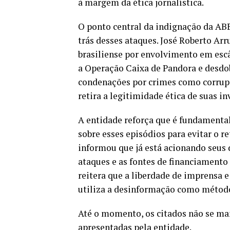
à margem da ética jornalística.
O ponto central da indignação da ABB
trás desses ataques. José Roberto A
brasiliense por envolvimento em escâ
a Operação Caixa de Pandora e desd
condenações por crimes como corrupç
retira a legitimidade ética de suas i
A entidade reforça que é fundamenta
sobre esses episódios para evitar o re
informou que já está acionando seus 
ataques e as fontes de financiament
reitera que a liberdade de imprensa 
utiliza a desinformação como método 
Até o momento, os citados não se ma
apresentadas pela entidade.