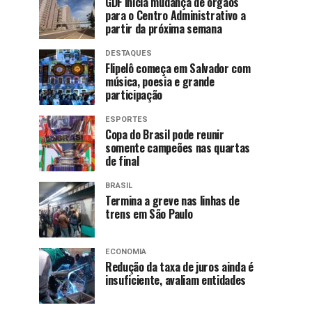
GDF inicia mudança de órgãos
para o Centro Administrativo a
partir da próxima semana
DESTAQUES
Flipelô começa em Salvador com
música, poesia e grande
participação
ESPORTES
Copa do Brasil pode reunir
somente campeões nas quartas
de final
BRASIL
Termina a greve nas linhas de
trens em São Paulo
ECONOMIA
Redução da taxa de juros ainda é
insuficiente, avaliam entidades