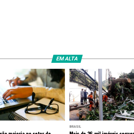
EM ALTA
BRASIL
são maioria no setor de
Mais de 26 mil imóveis segu