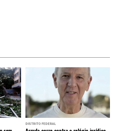
DISTRITO FEDERAL
em sem
Arruda corre contra o relógio jurídico