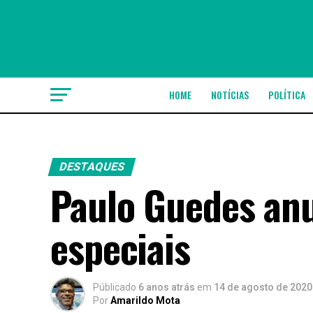
HOME
NOTÍCIAS
POLÍTICA
DESTAQUES
Paulo Guedes anu
especiais
Públicado
6 anos atrás
em
14 de agosto de 2020
Por
Amarildo Mota