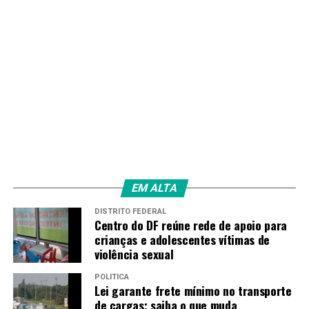
Fonte:
Agência Brasil
TAGS
PRÓXIMO
Raphinha tem lesão na coxa constatada; prazo para
retorno é incerto
RECENTES
Mendes vota para manter íntegra da invalidação do
marco temporal
EM ALTA
DISTRITO FEDERAL
Centro do DF reúne rede de apoio para
Amarildo Mota
crianças e adolescentes vítimas de
violência sexual
POLÍTICA
Lei garante frete mínimo no transporte
de cargas; saiba o que muda