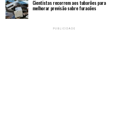
Cientistas recorrem aos tubarões para
melhorar previsão sobre furacões
Amarildo Mota
PUBLICIDADE