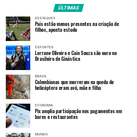
C da Copa do Mundo de 2026. Na próxima quarta-feira
(24), a seleção encara a Escócia, em Miami.
ÚLTIMAS
DESTAQUES
Caso o Brasil avance de fase, muito provavelmente
Pais estão menos presentes na criação de
jogará no dia 29, data do compromisso tanto da
filhos, aponta estudo
seleção que passar em primeiro quanto da equipe
que se classificar em segundo na chave.
ESPORTES
Lorrane Oliveira e Caio Souza são ouro no
Fonte:
Agência Brasil
Brasileiro de Ginástica
BRASIL
TAGS
Colombianas que morreram na queda de
helicóptero eram avó, mãe e filha
PRÓXIMO
Curaçao conquista primeiro ponto nas Copas ao frear o
Equador: 0 a 0
ECONOMIA
Pix amplia participação nos pagamentos em
RECENTES
bares e restaurantes
Matheus Cunha vive sonho na Copa e valoriza elenco:
“grupo de amigos”
MUNDO