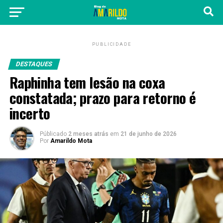
PUBLICIDADE
DESTAQUES
Raphinha tem lesão na coxa
constatada; prazo para retorno é
incerto
Públicado
2 meses atrás
em
21 de junho de 2026
Por
Amarildo Mota