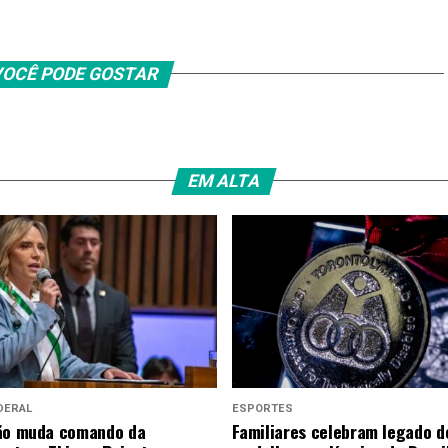
OCÊ PODE GOSTAR
EM ALTA
DERAL
ESPORTES
eão muda comando da
Familiares celebram legado d