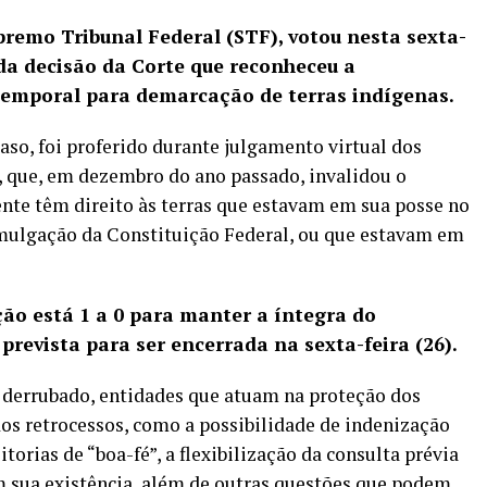
remo Tribunal Federal (STF), votou nesta sexta-
 da decisão da Corte que reconheceu a
temporal para demarcação de terras indígenas.
caso, foi proferido durante julgamento virtual dos
, que, em dezembro do ano passado, invalidou o
te têm direito às terras que estavam em sua posse no
omulgação da Constituição Federal, ou que estavam em
ão está 1 a 0 para manter a íntegra do
 prevista para ser encerrada na sexta-feira (26).
 derrubado
, entidades que atuam na proteção dos
s retrocessos, como a possibilidade de indenização
torias de “boa-fé”, a flexibilização da consulta prévia
m sua existência, além de outras questões que podem