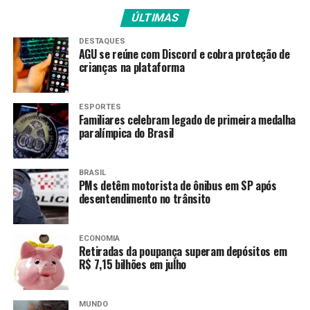
ÚLTIMAS
Além disso, a categoria pede também um tíquete
alimentação de R$ 1 mil.
DESTAQUES
AGU se reúne com Discord e cobra proteção de
Os rodoviários iniciaram a greve no dia 29 de junho.
crianças na plataforma
Entre as principais reivindicações da categoria estão o
reajuste salarial, valorização dos pisos salariais,
ESPORTES
ampliação de benefícios e o pagamento do intervalo
Familiares celebram legado de primeira medalha
paralímpica do Brasil
para refeição como hora extraordinária.
Fonte:
Agência Brasil
BRASIL
PMs detêm motorista de ônibus em SP após
desentendimento no trânsito
TAGS
PRÓXIMO
ECONOMIA
Inscrições para seleção do IBGE se encerram nesta
Retiradas da poupança superam depósitos em
quinta-feira às 14h
R$ 7,15 bilhões em julho
RECENTES
Cacique Raoni apresenta boa evolução clínica e vai para
MUNDO