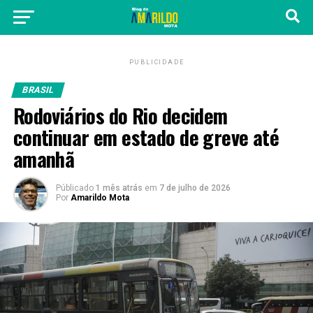
PUBLICIDADE
BRASIL
Rodoviários do Rio decidem
continuar em estado de greve até
amanhã
Públicado
1 mês atrás
em
7 de julho de 2026
Por
Amarildo Mota