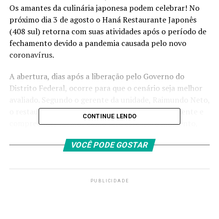
Os amantes da culinária japonesa podem celebrar! No
próximo dia 3 de agosto o Haná Restaurante Japonês
(408 sul) retorna com suas atividades após o período de
fechamento devido a pandemia causada pelo novo
coronavírus.
A abertura, dias após a liberação pelo Governo do
Distrito Federal, ocorre para que o cenário seja melhor
avaliado. Segundo o gerente da unidade, Raimundo Neto,
o restaurante quer entender a necessidade do cliente e
CONTINUE LENDO
compreender melhor como será esse novo momento,
além de preservar a saúde dos colaboradores que
VOCÊ PODE GOSTAR
seguem no trabalho.
Para o retorno, além das medidas de contenção da
Covid-19 exigidas no decreto do GDF, o restaurante
PUBLICIDADE
implantou cardápios na versão digital por QR Code.
Além disso, o buffet ficará suspenso por tempo
indeterminado e agora os pedidos serão realizados por