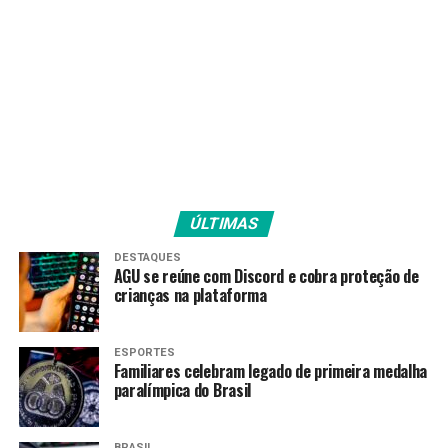
meio de comanda individual.
“Nossa equipe foi totalmente adaptada para atender
com segurança nossos clientes. Fizemos treinamentos e
investimos em conhecimento para os nossos
colaboradores”, revela o gerente.
Sabores orientais
Apesar de não oferecer o buffett no primeiro momento,
ÚLTIMAS
tão logo ocorra a reabertura, o Haná Restaurante
DESTAQUES
Japonês segue com a opção Premium no valor de R$
AGU se reúne com Discord e cobra proteção de
89,50 por pessoa. Contudo, agora será rodízio. Segundo
crianças na plataforma
o gerente da casa, todas as delícias que eram servidas no
buffet estarão à disposição dos clientes nas fichas
ESPORTES
individuais e serão servidas na mesa.
Familiares celebram legado de primeira medalha
paralímpica do Brasil
Além disso, outra opção será a Sequência Combinada
(R$ 49,50), composta por 1 shimeji ou gyoza, 2 robatas
BRASIL