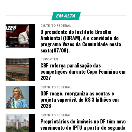
Pelo ifood, ou pelo telefone (61) 3244-9999 – taxa de
entrega gratuita para localidades com o raio de até 8km
EM ALTA
da unidade. Demais áreas, consultar taxa de entrega.
DISTRITO FEDERAL
Endereço: CLS 408 – Asa Sul
O presidente do Instituto Brasília
Ambiental (IBRAM), é o convidado do
programa Vozes da Comunidade nesta
Acesse o cardápio
sexta(07/08).
Instagram: @hana_restaurante
ESPORTES
Facebook/restaurantehanabsb
CBF reforça paralisação das
competições durante Copa Feminina em
2027
TAGS
DISTRITO FEDERAL
GDF reage, reorganiza as contas e
PRÓXIMO
projeta superávit de R$ 3 bilhões em
Caixa TEM libera desbloqueio da conta poupança no
2026
Whatsapp; veja como fazer!
DISTRITO FEDERAL
RECENTES
Proprietários de imóveis no DF têm novo
BOLSONARO MAIS UMA VEZ, É DENUNCIADO NO TRIBUNAL
vencimento do IPTU a partir de segunda
DE HAIA POR GENOCÍDIO E CRIME CONTRA A HUMANIDADE.