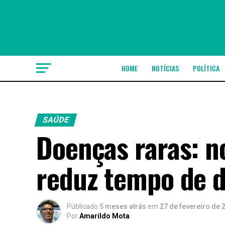
HOME
NOTÍCIAS
POLÍTICA
SAÚDE
Doenças raras: n
reduz tempo de d
Públicado
5 meses atrás
em
27 de fevereiro de 
Por
Amarildo Mota