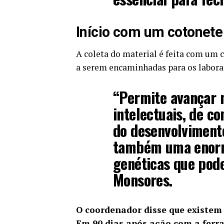
Início com um cotonete
A coleta do material é feita com um c
a serem encaminhadas para os labora
“Permite avançar n
intelectuais, de c
do desenvolvimento
também uma enorm
genéticas que pode
Monsores.
O coordenador disse que existem 
Em 90 dias após ação com a ferram