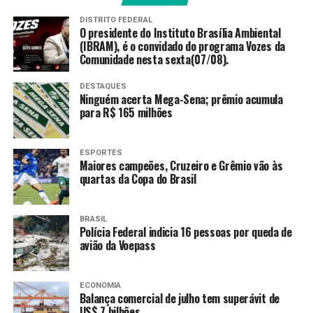
profilaxia pré-exposição (PrEP) ao HIV.
DISTRITO FEDERAL
O presidente do Instituto Brasília Ambiental
>> Siga o canal da
Agência Brasil
no WhatsApp
(IBRAM), é o convidado do programa Vozes da
Comunidade nesta sexta(07/08).
Para vacinar, os pais e responsáveis devem procurar a
unidade de saúde mais próxima, de segunda a sexta-
DESTAQUES
Ninguém acerta Mega-Sena; prêmio acumula
feira, das 7h às 19h, e, aos sábados, no mesmo horário,
para R$ 165 milhões
nas Assistências Médicas Ambulatoriais (AMAs)/UBSs
Integradas.
ESPORTES
A unidade mais próxima pode ser localizada por meio da
Maiores campeões, Cruzeiro e Grêmio vão às
quartas da Copa do Brasil
plataforma Busca Saúde
.
Fonte:
Agência Brasil
BRASIL
Polícia Federal indicia 16 pessoas por queda de
avião da Voepass
TAGS
PRÓXIMO
ECONOMIA
Doenças raras: nova tecnologia do SUS reduz tempo de
Balança comercial de julho tem superávit de
US$ 7 bilhões