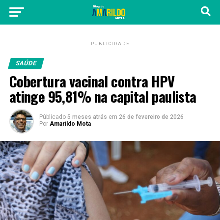
PUBLICIDADE
SAÚDE
Cobertura vacinal contra HPV
atinge 95,81% na capital paulista
Públicado
5 meses atrás
em
26 de fevereiro de 2026
Por
Amarildo Mota