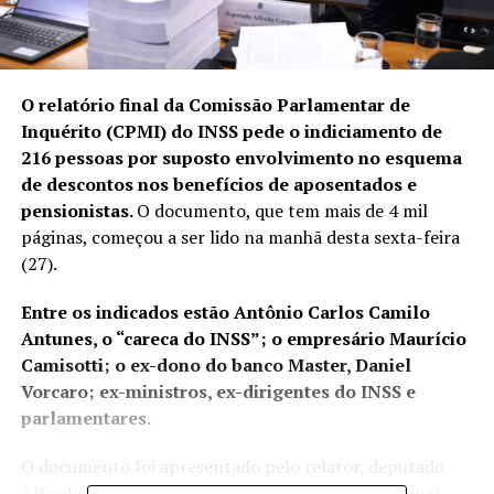
O relatório final da Comissão Parlamentar de
Inquérito (CPMI) do INSS pede o indiciamento de
216 pessoas por suposto envolvimento no esquema
de descontos nos benefícios de aposentados e
pensionistas.
O
documento, que tem mais de 4 mil
páginas
, começou a ser lido na manhã desta sexta-feira
(27).
Entre os indicados estão Antônio Carlos Camilo
Antunes, o “careca do INSS”; o empresário Maurício
Camisotti; o ex-dono do banco Master, Daniel
Vorcaro; ex-ministros, ex-dirigentes do INSS e
parlamentares.
O documento foi apresentado pelo relator, deputado
Alfredo Gaspar (União-AL) após o
Supremo Tribunal