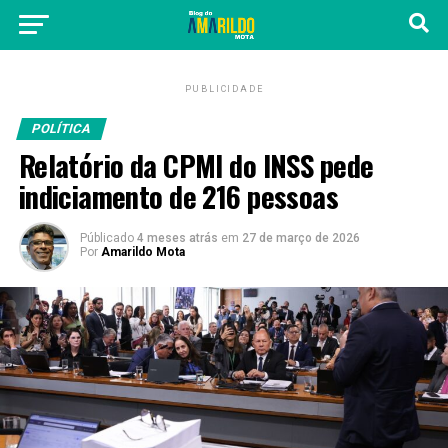
PUBLICIDADE
POLÍTICA
Relatório da CPMI do INSS pede
indiciamento de 216 pessoas
Públicado
4 meses atrás
em
27 de março de 2026
Por
Amarildo Mota