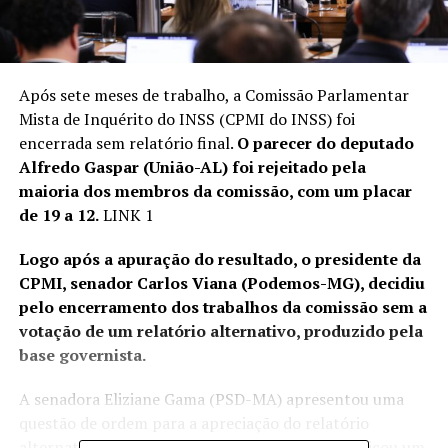
Após sete meses de trabalho, a Comissão Parlamentar
Mista de Inquérito do INSS (CPMI do INSS) foi
encerrada sem
relatório final
.
O parecer do deputado
Alfredo Gaspar (União-AL) foi rejeitado pela
maioria dos membros da comissão, com um placar
de 19 a 12.
LINK 1
Logo após a apuração do resultado, o presidente da
CPMI, senador Carlos Viana (Podemos-MG), decidiu
pelo encerramento dos trabalhos da comissão
sem a
votação de um relatório alternativo
, produzido pela
base governista.
A senadora Eliziane Gama (PSD-MA) apresentou uma
questão de ordem para a apreciação do relatório
alternativo. Viana não acatou o pedido e não indicou um