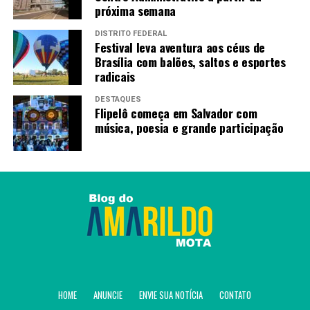
próxima semana
TAGS
DISTRITO FEDERAL
Festival leva aventura aos céus de
PRÓXIMO
Brasília com balões, saltos e esportes
Base do governo pede indiciamento de Bolsonaro na
radicais
CPMI do INSS
DESTAQUES
RECENTES
Flipelô começa em Salvador com
Relatório da CPMI do INSS pede indiciamento de 216
música, poesia e grande participação
pessoas
Amarildo Mota
HOME
ANUNCIE
ENVIE SUA NOTÍCIA
CONTATO