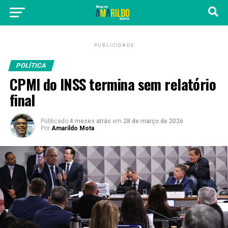
PUBLICIDADE
POLÍTICA
CPMI do INSS termina sem relatório
final
Públicado
4 meses atrás
em
28 de março de 2026
Por
Amarildo Mota