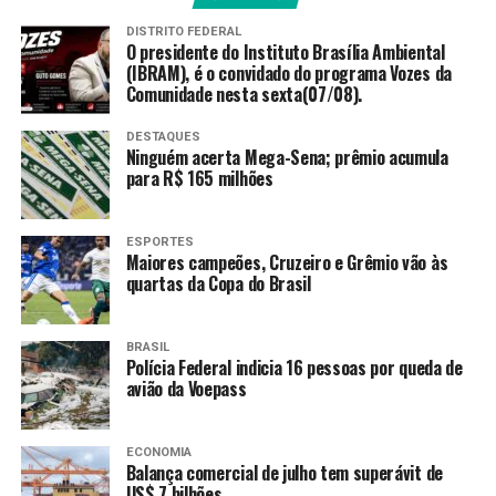
o indiciamento de 216 pessoas.
DISTRITO FEDERAL
O presidente do Instituto Brasília Ambiental
Entre os indiciados estão Antônio Carlos Camilo
(IBRAM), é o convidado do programa Vozes da
Comunidade nesta sexta(07/08).
Antunes, o Careca do INSS; o empresário Maurício
Camisotti; o dono do Banco Master, Daniel Vorcaro; ex-
DESTAQUES
ministros, ex-dirigentes do INSS e parlamentares.
Ninguém acerta Mega-Sena; prêmio acumula
para R$ 165 milhões
O relator pediu ainda o indiciamento de Fábio Luís Lula
da Silva, conhecido como Lulinha, empresário e filho do
ESPORTES
presidente Luiz Inácio Lula da Silva.
Maiores campeões, Cruzeiro e Grêmio vão às
quartas da Copa do Brasil
Segundo Gaspar, ele teria recebido repasses do
Careca do INSS por meio de uma amiga, a
empresária Roberta Luchsinger, também indiciada.
BRASIL
Polícia Federal indicia 16 pessoas por queda de
avião da Voepass
O documento foi apresentado após o Supremo Tribunal
Federal (STF) rejeitar, na quinta-feira (26), a
prorrogação dos trabalhos da CPMI do INSS
.
ECONOMIA
Balança comercial de julho tem superávit de
US$ 7 bilhões