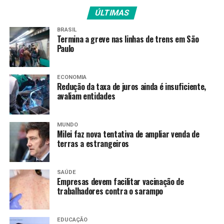
Na semana passada, milhares de pessoas foram às ruas
ÚLTIMAS
de diferentes cidades dos EUA para protestar contra a
atuação do ICE em Minneapolis, que matou a tiros uma
BRASIL
Termina a greve nas linhas de trens em São
cidadã norte-americana de 37 anos.
Paulo
ECONOMIA
Fonte:
Agência Brasil
Redução da taxa de juros ainda é insuficiente,
avaliam entidades
TAGS
MUNDO
Milei faz nova tentativa de ampliar venda de
PRÓXIMO
terras a estrangeiros
Líderes do Mercosul e da UE assinam acordo e defendem
multilateralismo
SAÚDE
RECENTES
Empresas devem facilitar vacinação de
Saiba quais países tiveram visto de imigração para os
trabalhadores contra o sarampo
EUA suspenso
EDUCAÇÃO