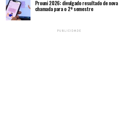
Prouni 2026: divulgado resultado de nova
Amarildo Mota
chamada para o 2º semestre
PUBLICIDADE