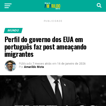
PUBLICIDADE
MUNDO
Perfil do governo dos EUA em
português faz post ameaçando
imigrantes
Públicado
7 meses atrás
em
16 de janeiro de 2026
Por
Amarildo Mota