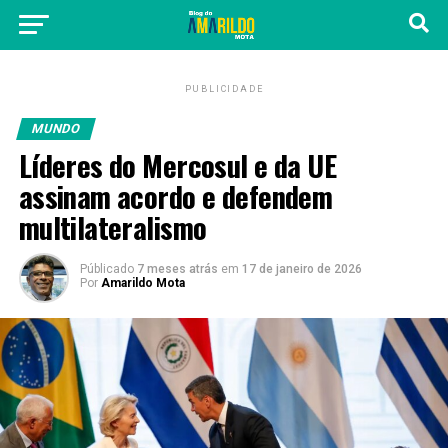
PUBLICIDADE
MUNDO
Líderes do Mercosul e da UE
assinam acordo e defendem
multilateralismo
Públicado
7 meses atrás
em
17 de janeiro de 2026
Por
Amarildo Mota