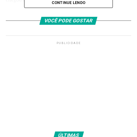
CONTINUE LENDO
No início da apuração, quando apenas 20% das urnas
haviam sido processadas, Keiko chegou a estar 200 mil
VOCÊ PODE GOSTAR
votos à frente de Sánchez, devido ao fato de as urnas de
Lima, a capital, terem sido computadas primeiro.
PUBLICIDADE
O Jurado Nacional de Eleições (JNE), a autoridade
máxima eleitoral do Peru, afirmou que os resultados
definitivos devem ser divulgados apenas em
“meados de julho”.
Isso porque foi acrescentado ao
processo de apuração um novo mecanismo obrigatório
de recontagem de votos em mesas que apresentaram
alguma inconsistência.
O JNE informa que, até o momento, foram recebidas 1
mil atas “em observação”, que precisaram passar por
nova contagem com a presença de observadores de
partidos e fiscais.
ÚLTIMAS