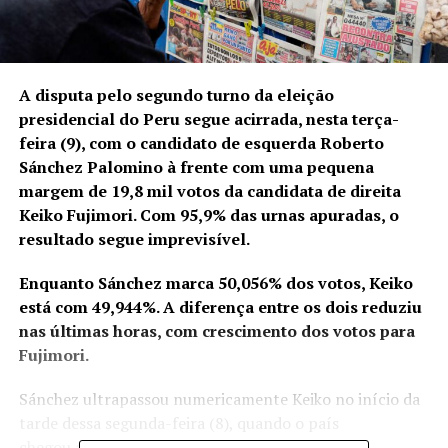
A disputa pelo segundo turno da eleição
presidencial do Peru segue acirrada, nesta terça-
feira (9), com o candidato de esquerda Roberto
Sánchez Palomino à frente com uma pequena
margem de 19,8 mil votos da candidata de direita
Keiko Fujimori. Com 95,9% das urnas apuradas, o
resultado segue imprevisível.
Enquanto Sánchez marca 50,056% dos votos, Keiko
está com 49,944%. A diferença entre os dois reduziu
nas últimas horas, com crescimento dos votos para
Fujimori.
Sánchez ultrapassou numericamente Keiko
no início da
tarde dessa segunda-feira (8), quando o país
chegou a 93,9% das urnas apuradas.