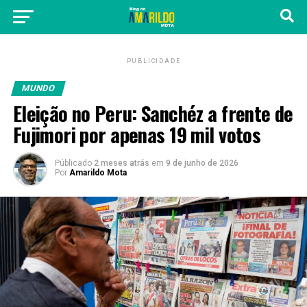
PUBLICIDADE
MUNDO
Eleição no Peru: Sanchéz a frente de
Fujimori por apenas 19 mil votos
Públicado
2 meses atrás
em
9 de junho de 2026
Por
Amarildo Mota