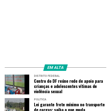
permanecendo no local até a divulgação dos primeiros
resultados parciais.
Saiba mais no Repórter Brasil Tarde, da TV Brasil
EM ALTA
DISTRITO FEDERAL
Centro do DF reúne rede de apoio para
crianças e adolescentes vítimas de
violência sexual
POLÍTICA
Lei garante frete mínimo no transporte
de cargas; saiba o que muda