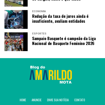
ECONOMIA
Redução da taxa de juros ainda é
insuficiente, avaliam entidades
Fonte:
Agência Brasil
ESPORTES
Sampaio Basquete é campeão da Liga
Nacional de Basquete Feminino 2026
TAGS
PRÓXIMO
Lula compara protestos no México às manifestações no
Brasil em 2013
RECENTES
Eleições no Peru: Sanchéz supera Fujimori com 93% das
urnas apuradas
Amarildo Mota
HOME
ANUNCIE
ENVIE SUA NOTÍCIA
CONTATO