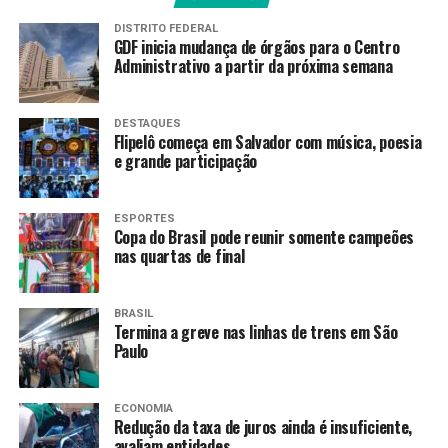
Das mais de 92,7 mil atas da eleição peruana, cerca de
DISTRITO FEDERAL
2,2 mil ainda precisam ser contabilizadas, segundo a
GDF inicia mudança de órgãos para o Centro
Oficina Nacional de Processos Eleitorais (ONPE)
do
Administrativo a partir da próxima semana
Peru.
DESTAQUES
Dessas, 1,7 mil são de mesas do exterior, onde a
Flipelô começa em Salvador com música, poesia
candidata Keiko Fujimori vem apresentando vantagem.
e grande participação
Até o meio-dia desta terça-feira, apenas 30,2% das atas
do exterior tinham sido contabilizadas, dando 65,4% dos
ESPORTES
votos para Keiko e 34,5% para Sánchez.
Copa do Brasil pode reunir somente campeões
nas quartas de final
Keiko x Sánchez
BRASIL
Roberto Sánchez e Keiko Fujimori disputam o mandato
Termina a greve nas linhas de trens em São
presidencial no Peru para o período de 2026 a 2031, de
Paulo
cinco anos.
O vencedor será o nono presidente do
país sul-americano em dez anos de crise política.
ECONOMIA
Desde 2016, dois presidentes renunciaram e quatro
Redução da taxa de juros ainda é insuficiente,
foram destituídos pelo parlamento peruano, tido como
avaliam entidades