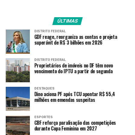
conforto e autonomia.
“Atualmente, cinco
ÚLTIMAS
pacientes já são
DISTRITO FEDERAL
beneficiados, o que lhes
GDF reage, reorganiza as contas e projeta
superávit de R$ 3 bilhões em 2026
permite conciliar o cuidado
com a saúde e suas rotinas
DISTRITO FEDERAL
de trabalho e lazer”,
Proprietários de imóveis no DF têm novo
vencimento do IPTU a partir de segunda
pontuou.
DESTAQUES
Dino aciona PF após TCU apontar R$ 55,4
Para o diretor administrativo da Policlínica Estadual de
milhões em emendas suspeitas
Quirinópolis, Ricardo Martins, a implantação do serviço
representa a ampliação do acesso ao tratamento
especializado na região.
ESPORTES
CBF reforça paralisação das competições
durante Copa Feminina em 2027