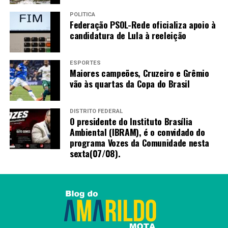
Nogueira, de 27 anos, é uma das pacientes atendidas
POLÍTICA
pelo serviço.
Federação PSOL-Rede oficializa apoio à
candidatura de Lula à reeleição
Para ela, a diálise peritoneal representa mais qualidade
de vida e a possibilidade de passar mais tempo com o
filho, já que não precisará mais se deslocar com
ESPORTES
Maiores campeões, Cruzeiro e Grêmio
frequência para outras cidades em busca do tratamento.
vão às quartas da Copa do Brasil
“Os sentimentos são de
DISTRITO FEDERAL
alegria e ansiedade. No dia
O presidente do Instituto Brasília
Ambiental (IBRAM), é o convidado do
em que soube que os
programa Vozes da Comunidade nesta
equipamentos chegariam
sexta(07/08).
em casa, fiquei muito
entusiasmada. Já chegou
tudo: a máquina, as
soluções, todos os