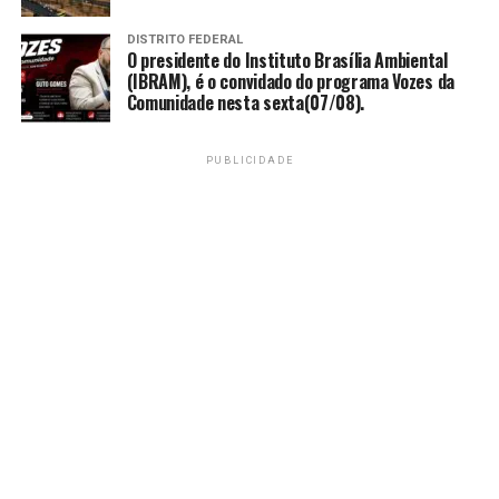
“Com a implantação da
diálise peritoneal,
DISTRITO FEDERAL
O presidente do Instituto Brasília Ambiental
ampliamos o cuidado aos
(IBRAM), é o convidado do programa Vozes da
pacientes renais e
Comunidade nesta sexta(07/08).
fortalecemos a assistência
PUBLICIDADE
oferecida pela unidade”.
“A hemodiálise já funciona
desde dezembro de 2021 e,
agora, passamos a oferecer
mais uma modalidade de
tratamento, permitindo que
os pacientes realizem a
terapia com mais conforto,