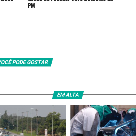
PM
OCÊ PODE GOSTAR
EM ALTA