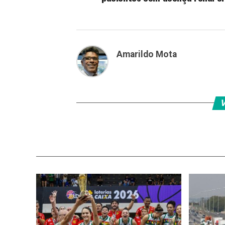
Amarildo Mota
V