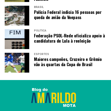
Saiba mais
BRASIL
Goiás Social em Bela Vista: Agehab entrega 44 cartões
Polícia Federal indicia 16 pessoas por
queda de avião da Voepass
do Aluguel Social
Agência Goiana de Habitação – Governo de Goiás
POLÍTICA
Federação PSOL-Rede oficializa apoio à
Fonte:
Portal Goiás
candidatura de Lula à reeleição
ESPORTES
TAGS
Maiores campeões, Cruzeiro e Grêmio
vão às quartas da Copa do Brasil
PRÓXIMO
Agrodefesa intensifica medidas para conter foco de
gripe aviária em Santo Antônio da Barra
RECENTES
Arraiá do Bem celebra solidariedade do povo goiano
Amarildo Mota