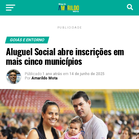
PUBLICIDADE
GOIÁS E ENTORNO
Aluguel Social abre inscrições em
mais cinco municípios
Públicado
1 ano atrás
em
14 de junho de 2025
Por
Amarildo Mota