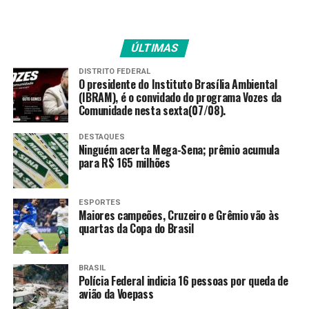
O período de inscrições segue até 14 de julho.
Segundo a coordenadora do Goiás Social, primeira-dama
ÚLTIMAS
Gracinha Caiado, o programa continua em expansão.
DISTRITO FEDERAL
O presidente do Instituto Brasília Ambiental
“Já foram atendidas mais
(IBRAM), é o convidado do programa Vozes da
Comunidade nesta sexta(07/08).
de 75 mil famílias em
Goiás. O Aluguel Social está
DESTAQUES
Ninguém acerta Mega-Sena; prêmio acumula
cumprindo seu papel de
para R$ 165 milhões
oferecer dignidade
habitacional imediata para
ESPORTES
Maiores campeões, Cruzeiro e Grêmio vão às
quem não pode esperar”,
quartas da Copa do Brasil
enfatiza Gracinha.
BRASIL
Polícia Federal indicia 16 pessoas por queda de
avião da Voepass
O presidente da
Agehab
, Alexandre Baldy, conta que, dos