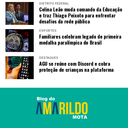
as ações seguem os protocolos nacionais e
DISTRITO FEDERAL
internacionais previstos no Plano de Contingência da
Celina Leão muda comando da Educação
Influenza Aviária.
e traz Thiago Peixoto para enfrentar
desafios da rede pública
“As equipes de campo estão
ESPORTES
Familiares celebram legado de primeira
fazendo levantamento
medalha paralímpica do Brasil
completo na área afetada,
coleta de amostras e
DESTAQUES
AGU se reúne com Discord e cobra
orientação aos criadores”,
proteção de crianças na plataforma
explica.
O presidente da Agrodefesa reforça ainda que a
população local está sendo orientada por meio de ações
de educação sanitária e que a colaboração dos criadores
é essencial.