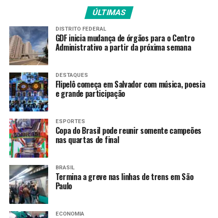
ÚLTIMAS
>> Siga o canal da
Agência Brasil
no WhatsApp
DISTRITO FEDERAL
Há ainda quatro etapas da Copa do Mundo até o fim da
GDF inicia mudança de órgãos para o Centro
Administrativo a partir da próxima semana
temporada. Uma delas será em Florianópolis (SC), no dia
16 de novembro.
DESTAQUES
Fonte:
Agência Brasil
Flipelô começa em Salvador com música, poesia
e grande participação
TAGS
ESPORTES
Copa do Brasil pode reunir somente campeões
PRÓXIMO
nas quartas de final
Palmeiras e Ferroviária se classificam para final da
Copa do Brasil
RECENTES
BRASIL
Carlo Ancelotti convoca seleção para dois últimos
Termina a greve nas linhas de trens em São
Paulo
amistosos de 2025
ECONOMIA