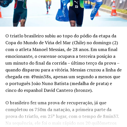
O triatlo brasileiro subiu ao topo do pódio da etapa da
Copa do Mundo de Viña del Mar (Chile) no domingo (2)
com o atleta Manoel Messias, de 28 anos. Em uma final
emocionante, o cearense ocupava a terceira posição a
um minuto do final da corrida – último terço da prova –
quando disparou para a vitória. Messias cruzou a linha de
chegada em 49min38s, apenas um segundo a menos que
o português João Nuno Batista (medalha de prata) e
cinco do espanhol David Cantero (bronze).
O brasileiro fez uma prova de recuperação, já que
completou os 750m da natação, a primeira parte da
prova do triatlo, em 25º lugar, com o tempo de 8min37.
Na sequência, ele foi o mais rápido nos 20 quilômetros