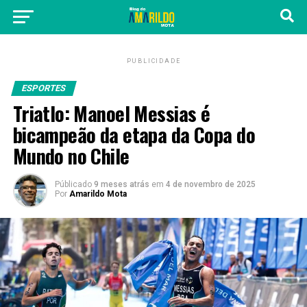
PUBLICIDADE
ESPORTES
Triatlo: Manoel Messias é
bicampeão da etapa da Copa do
Mundo no Chile
Públicado
9 meses atrás
em
4 de novembro de 2025
Por
Amarildo Mota