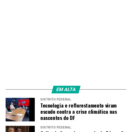
— Palmeiras Feminino
(@Palmeiras_FEM)
November 5, 2025
Fonte:
Agência Brasil
TAGS
PRÓXIMO
Calderano e Bruna Takahashi vencem estreia no WTT
EM ALTA
Champions Frankfurt
DISTRITO FEDERAL
RECENTES
Tecnologia e reflorestamento viram
Triatlo: Manoel Messias é bicampeão da etapa da Copa
escudo contra a crise climática nas
do Mundo no Chile
nascentes do DF
DISTRITO FEDERAL