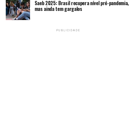
Saeb 2025: Brasil recupera nível pré-pandemia,
mas ainda tem gargalos
Pela primeira vez em nossa
história, estamos
PUBLICIDADE
classificadas para a final
da Copa do Brasil Feminina!
Avanti, Palestrinas
São Paulo 0x4
Palmeiras
Ingryd Lima, Brena,
Andressinha e
Pati
#FimDeJogoSEP
pic.twitter.com/JTAM7niTEd