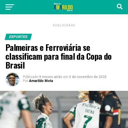
PUBLICIDADE
ESPORTES
Palmeiras e Ferroviária se
classificam para final da Copa do
Brasil
Públicado
9 meses atrás
em
5 de novembro de 2025
Por
Amarildo Mota