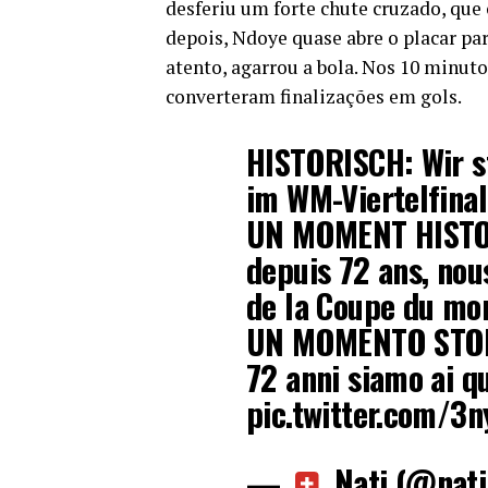
desferiu um forte chute cruzado, que
depois, Ndoye quase abre o placar pa
atento, agarrou a bola. Nos 10 minut
converteram finalizações em gols.
HISTORISCH: Wir s
im WM-Viertelfinale
UN MOMENT HISTORI
depuis 72 ans, nou
de la Coupe du mon
UN MOMENTO STORI
72 anni siamo ai qu
pic.twitter.com/3
—
Nati (@nati