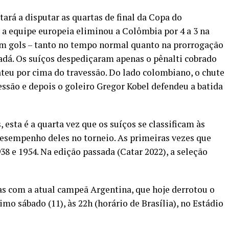
tará a disputar as quartas de final da Copa do
, a equipe europeia eliminou a Colômbia por 4 a 3 na
em gols – tanto no tempo normal quanto na prorrogação
adá. Os suíços despediçaram apenas o pênalti cobrado
teu por cima do travessão. Do lado colombiano, o chute
ssão e depois o goleiro Gregor Kobel defendeu a batida
esta é a quarta vez que os suíços se classificam às
 desempenho deles no torneio. As primeiras vezes que
8 e 1954. Na edição passada (Catar 2022), a seleção
as com a atual campeã Argentina, que hoje derrotou o
ximo sábado (11), às 22h (horário de Brasília), no Estádio