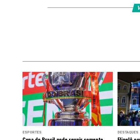
V
ESPORTES
DESTAQUES
Copa do Brasil pode reunir somente
Flipelô c