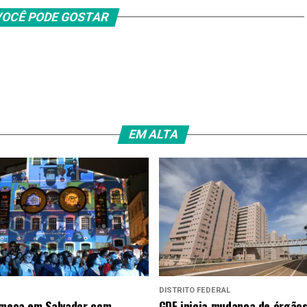
OCÊ PODE GOSTAR
EM ALTA
DISTRITO FEDERAL
omeça em Salvador com
GDF inicia mudança de órgãos