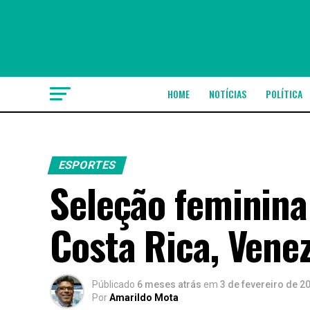
HOME
NOTÍCIAS
POLÍTICA
ESPORTES
Seleção feminina
Costa Rica, Vene
Públicado
6 meses atrás
em
3 de fevereiro de 2
Por
Amarildo Mota