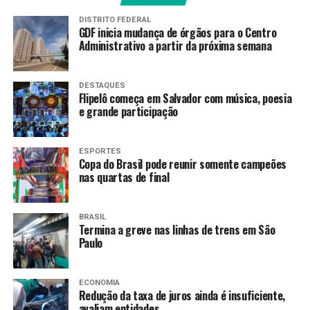
DISTRITO FEDERAL
O auge de Henrique Marques na temporada passada foi
GDF inicia mudança de órgãos para o Centro
Administrativo a partir da próxima semana
resultado de muita persistência e dedicação. Em 2023,
Henrique Marques estava prestes a representar o Basil
nos Jogos Pan-Americanos de Santiago (Chile), quando
DESTAQUES
foi surpreendido com o diagnosticado de arritmia
Flipelô começa em Salvador com música, poesia
e grande participação
cardíaca, durante um exame antes do embarque para o
Chile. Após passar por procedimento cirúrgico, ele ficou
cinco meses longe dos tatames para se recuperar.
ESPORTES
Copa do Brasil pode reunir somente campeões
De volta aos treinos, Henrique conseguiu garantir vaga
nas quartas de final
em abril para a Olimpíada de Paris. Entre a classificação
e início dos Jogos, o pai do atleta faleceu. Em meio ao
BRASIL
luto, o brasileiro competiu em Paris 2024 até parar nas
Termina a greve nas linhas de trens em São
Paulo
quartas de final.
Fonte:
Agência Brasil
ECONOMIA
Redução da taxa de juros ainda é insuficiente,
avaliam entidades