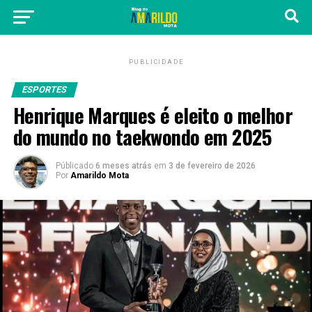
PUBLICIDADE
ESPORTES
Henrique Marques é eleito o melhor
do mundo no taekwondo em 2025
Públicado
6 meses atrás
em
3 de fevereiro de 2026
Por
Amarildo Mota