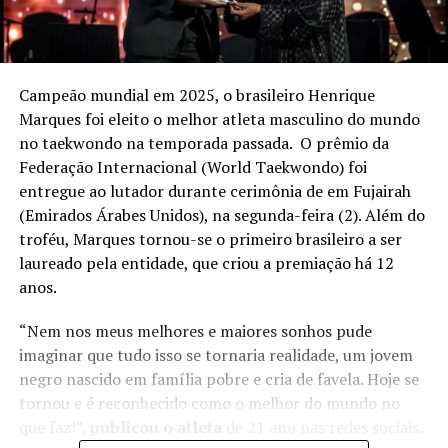
Campeão mundial em 2025, o brasileiro Henrique
Marques foi eleito o melhor atleta masculino do mundo
no taekwondo na temporada passada. O prêmio da
Federação Internacional (World Taekwondo) foi
entregue ao lutador durante cerimônia de em Fujairah
(Emirados Árabes Unidos), na segunda-feira (2). Além do
troféu, Marques tornou-se o primeiro brasileiro a ser
laureado pela entidade, que criou a premiação há 12
anos.
“Nem nos meus melhores e maiores sonhos pude
imaginar que tudo isso se tornaria realidade, um jovem
negro nascido em família pobre e cria de favela. Hoje se
tornou e é reconhecido como o melhor do mundo no
que faz!”,
publicou o atleta
de 21 ano nas redes sociais.