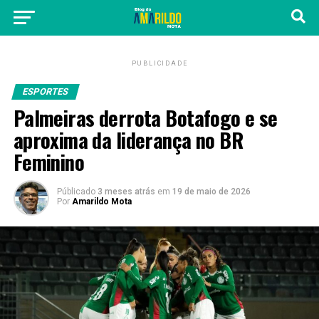
PUBLICIDADE
ESPORTES
Palmeiras derrota Botafogo e se
aproxima da liderança no BR
Feminino
Públicado
3 meses atrás
em
19 de maio de 2026
Por
Amarildo Mota