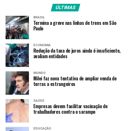
ÚLTIMAS
TAGS
BRASIL
PRÓXIMO
Termina a greve nas linhas de trens em São
Libertadores: Mirassol garante classificação antecipada
Paulo
para oitavas
RECENTES
Carlo Ancelotti pede que torcida confie nos 26
ECONOMIA
Redução da taxa de juros ainda é insuficiente,
convocados para a Copa
avaliam entidades
Amarildo Mota
MUNDO
Milei faz nova tentativa de ampliar venda de
terras a estrangeiros
SAÚDE
Empresas devem facilitar vacinação de
trabalhadores contra o sarampo
EDUCAÇÃO