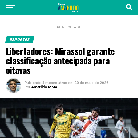
PUBLICIDADE
ESPORTES
Libertadores: Mirassol garante
classificação antecipada para
oitavas
Públicado
3 meses atrás
em
20 de maio de 2026
Por
Amarildo Mota