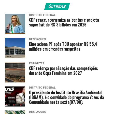
um lugar na próxima fase.
ÚLTIMAS
O Mirassol abriu o placar logo aos 10 minutos do
DISTRITO FEDERAL
primeiro tempo, quando o Always Ready vacilou na
GDF reage, reorganiza as contas e projeta
saída da defesa e a bola foi lançada na ponta esquerda
superávit de R$ 3 bilhões em 2026
para Carlos Eduardo, que rolou, no meio da área, para
Shaylon, que escorou para o fundo do gol defendido por
DESTAQUES
Baroja.
Dino aciona PF após TCU apontar R$ 55,4
milhões em emendas suspeitas
Tem gol do
@mirassolfc
na CONMEBOL
ESPORTES
CBF reforça paralisação das competições
#Libertadores
!
durante Copa Feminina em 2027
Shaylon marcou diante
DISTRITO FEDERAL
O presidente do Instituto Brasília Ambiental
do
#AlwaysReady
!
(IBRAM), é o convidado do programa Vozes da
Comunidade nesta sexta(07/08).
pic.twitter.com/1pw6z4SFgc
DESTAQUES