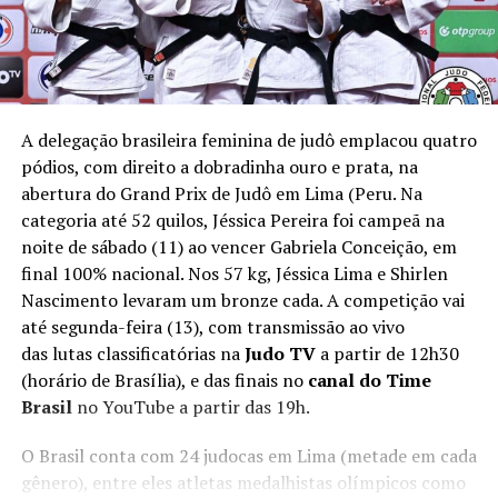
A delegação brasileira feminina de judô emplacou quatro
pódios, com direito a dobradinha ouro e prata, na
abertura do Grand Prix de Judô em Lima (Peru. Na
categoria até 52 quilos, Jéssica Pereira foi campeã na
noite de sábado (11) ao vencer Gabriela Conceição, em
final 100% nacional. Nos 57 kg, Jéssica Lima e Shirlen
Nascimento levaram um bronze cada. A competição vai
até segunda-feira (13), com transmissão ao vivo
das lutas classificatórias na
Judo TV
a partir de 12h30
(horário de Brasília), e das finais no
canal do Time
Brasil
no YouTube a partir das 19h.
O Brasil conta com 24 judocas em Lima (metade em cada
gênero), entre eles atletas medalhistas olímpicos como