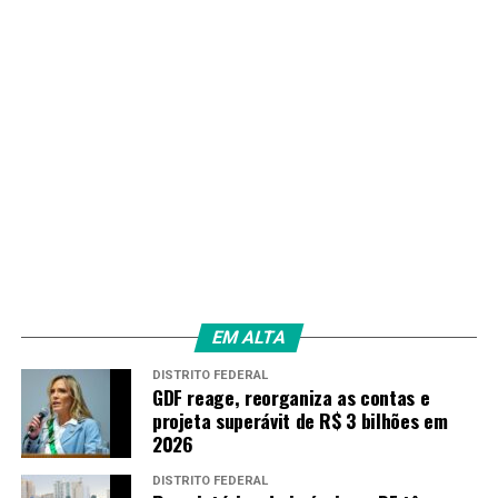
Schimidt (sem ranking)
-100kg masculino: Leonardo Gonçalves (4º), Giovani
Ferreira (sem ranking)
+100kg masculino: Rafael Buzacarini (50º), Lucas
Lima (90º)
* Preliminares a partir das 12h (Judo TV) e Finais a partir
das 19h no canal Time Brasil no YouTube.
Fonte:
Agência Brasil
EM ALTA
DISTRITO FEDERAL
TAGS
GDF reage, reorganiza as contas e
projeta superávit de R$ 3 bilhões em
PRÓXIMO
Mariana D’Andrea conquista prata no Mundial de
2026
Halterofilismo
DISTRITO FEDERAL