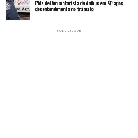
PMs detêm motorista de ônibus em SP após
mundial), Rafaela Silva (18ª)
desentendimento no trânsito
-70kg feminino: Luana Carvalho (26ª), Ellen
Froner (56ª)
PUBLICIDADE
-73kg masculino: Daniel Cargnin (11º), Willian
Lima (sem ranking)
-81kg masculino: Gabriel Falcão (25º) do ranking), Pedro
Medeiros (167º)
Segunda (13)
-78kg feminino: Karol Gimenes (20ª), Beatriz Freitas (2ª
)
+78kg feminino: Giovanna Santos (58ª ), Kátia
Alves (106ª)
-90kg masculino: Rafael Macedo (5º), Guilherme