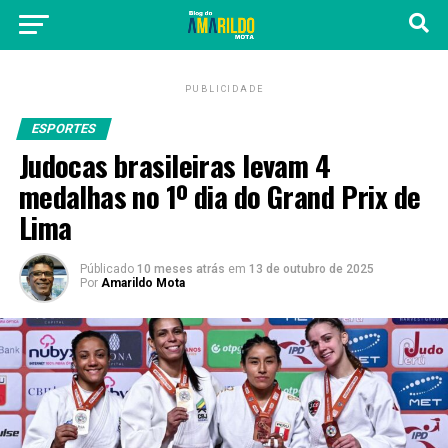
PUBLICIDADE
ESPORTES
Judocas brasileiras levam 4
medalhas no 1º dia do Grand Prix de
Lima
Públicado
10 meses atrás
em
13 de outubro de 2025
Por
Amarildo Mota