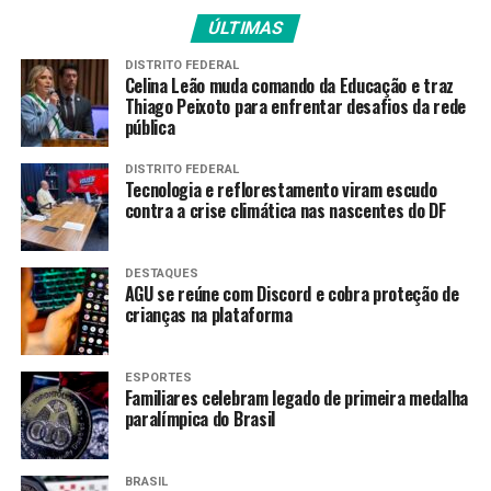
de final contra a francesa Amandine Buchard (prata em
ÚLTIMAS
Tóquio 2020 e bronze em Paris 2024). Na sequência ela
derrotou por ippon duas israelenses para assegurar o
DISTRITO FEDERAL
Celina Leão muda comando da Educação e traz
bronze.
Thiago Peixoto para enfrentar desafios da rede
pública
O caminho da paulista
Jéssica Lima
no Grand Prix de
Lima começou com vitória de virada contra a polonesa
DISTRITO FEDERAL
Karolina Siennicka nas oitavas. Na sequência, ela bateu a
Tecnologia e reflorestamento viram escudo
contra a crise climática nas nascentes do DF
a israelense Hili Zakroisky com ippon. Já na semifinal,
Jéssica também foi superada pela francês Buchard, que
já derrotara Shirlen Nascimento. Na luta pelo bronze,
DESTAQUES
Jéssica venceu a britânica Acelya Toprak.
AGU se reúne com Discord e cobra proteção de
crianças na plataforma
Brasileiros no Grand Prix de
ESPORTES
Lima*
Familiares celebram legado de primeira medalha
paralímpica do Brasil
Domingo (12)
63kg feminino: Nauana Silva (11ª do ranking
BRASIL