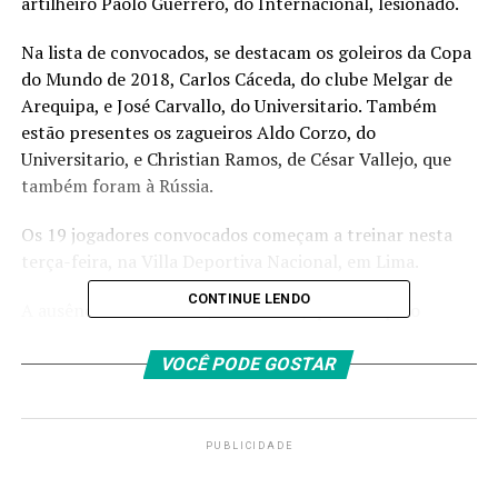
artilheiro Paolo Guerrero, do Internacional, lesionado.
Na lista de convocados, se destacam os goleiros da Copa
do Mundo de 2018, Carlos Cáceda, do clube Melgar de
Arequipa, e José Carvallo, do Universitario. Também
estão presentes os zagueiros Aldo Corzo, do
Universitario, e Christian Ramos, de César Vallejo, que
também foram à Rússia.
Os 19 jogadores convocados começam a treinar nesta
terça-feira, na Villa Deportiva Nacional, em Lima.
CONTINUE LENDO
A ausência de Guerrero, de 36 anos, que atua pelo
Internacional, se deve a uma lesão no joelho direito
sofrida no dia 16 de agosto, no duelo contra o
VOCÊ PODE GOSTAR
Fluminense, pela terceira rodada do Campeonato
Brasileiro.
PUBLICIDADE
Guerrero “está bem e emocionalmente forte”, disse
Gareca em uma videoconferência à imprensa, após