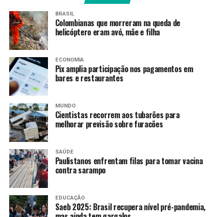
Baianão e clássico
BRASIL
Colombianas que morreram na queda de
Cearense!
helicóptero eram avó, mãe e filha
Confira a agenda:
ECONOMIA
Pix amplia participação nos pagamentos em
bares e restaurantes
Sábado, 28/02 – Bahia
x Juazeirense – a partir das
MUNDO
Cientistas recorrem aos tubarões para
16h30
melhorar previsão sobre furacões
Domingo, 01/03 –
SAÚDE
Paulistanos enfrentam filas para tomar vacina
Fortaleza x Ceará – a partir
contra sarampo
das 17h
EDUCAÇÃO
Saeb 2025: Brasil recupera nível pré-pandemia,
mas ainda tem gargalos