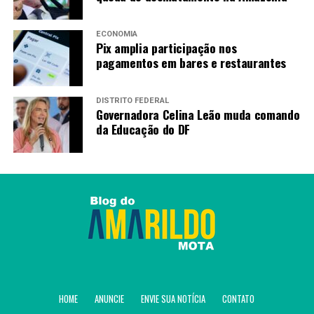
(Argentina). O atacante GB, que veio do Vasco, é quem
vem sendo a referência no ataque da equipe comandada
ECONOMIA
Pix amplia participação nos
por Thiago Carpini.
pagamentos em bares e restaurantes
Fonte:
Agência Brasil
DISTRITO FEDERAL
Governadora Celina Leão muda comando
da Educação do DF
TAGS
PRÓXIMO
Bahia vence e está na decisão do estadual
RECENTES
CBV recorre ao STF contra lei que barra atletas trans
em jogo de vôlei
Amarildo Mota
HOME
ANUNCIE
ENVIE SUA NOTÍCIA
CONTATO