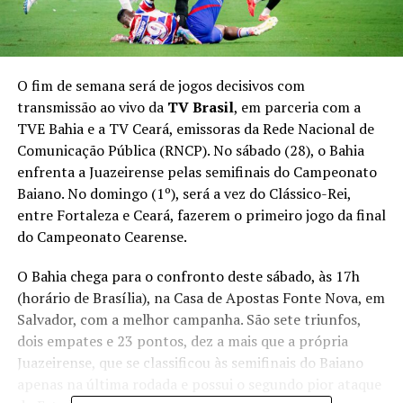
O fim de semana será de jogos decisivos com
transmissão ao vivo da
TV Brasil
, em parceria com a
TVE Bahia e a TV Ceará, emissoras da Rede Nacional de
Comunicação Pública (RNCP). No sábado (28), o Bahia
enfrenta a Juazeirense pelas semifinais do Campeonato
Baiano. No domingo (1º), será a vez do Clássico-Rei,
entre Fortaleza e Ceará, fazerem o primeiro jogo da final
do Campeonato Cearense.
O Bahia chega para o confronto deste sábado, às 17h
(horário de Brasília), na Casa de Apostas Fonte Nova, em
Salvador, com a melhor campanha. São sete triunfos,
dois empates e 23 pontos, dez a mais que a própria
Juazeirense, que se classificou às semifinais do Baiano
apenas na última rodada e possui o segundo pior ataque