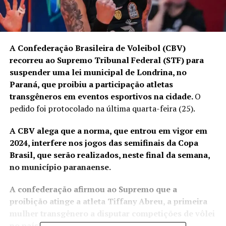
A Confederação Brasileira de Voleibol (CBV)
recorreu ao Supremo Tribunal Federal (STF) para
suspender uma lei municipal de Londrina, no
Paraná, que proibiu a participação atletas
transgêneros em eventos esportivos na cidade.
O
pedido foi protocolado na última quarta-feira (25).
A CBV alega que a norma, que entrou em vigor em
2024, interfere nos jogos das semifinais da Copa
Brasil, que serão realizados, neste final da semana,
no município paranaense.
A confederação afirmou ao Supremo que a
proibição atinge a atleta Tiffany Abreu, a primeira
mulher transgênero a disputar competições de vôlei
no país.