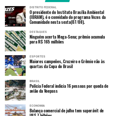
entidade.
DISTRITO FEDERAL
O presidente do Instituto Brasília Ambiental
A ação é relatada pela ministra Cármen Lúcia.
(IBRAM), é o convidado do programa Vozes da
Comunidade nesta sexta(07/08).
Em nota, o Osasco São Cristóvão Saúde afirmou que
Tifanny atua profissionalmente há mais de oito
DESTAQUES
Ninguém acerta Mega-Sena; prêmio acumula
anos, tem conduta exemplar e cumpre
para R$ 165 milhões
rigorosamente os critérios médicos estabelecidos
pela CBV.
ESPORTES
Maiores campeões, Cruzeiro e Grêmio vão às
“Nosso clube se pauta
quartas da Copa do Brasil
pelos valores do esporte,
que agregam a inclusão, a
BRASIL
Polícia Federal indicia 16 pessoas por queda de
diversidade e o respeito a
avião da Voepass
todos os indivíduos.
Apoiamos integralmente a
ECONOMIA
Balança comercial de julho tem superávit de
US$ 7 bilhões