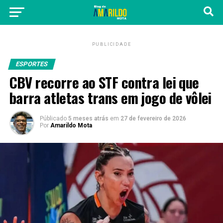
PUBLICIDADE
ESPORTES
CBV recorre ao STF contra lei que
barra atletas trans em jogo de vôlei
Públicado
5 meses atrás
em
27 de fevereiro de 2026
Por
Amarildo Mota