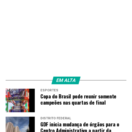
na TV Brasil
RECENTES
Flamengo luta, mas sucumbe diante do Lanús e perde
título da Recopa
Amarildo Mota
EM ALTA
ESPORTES
Copa do Brasil pode reunir somente
campeões nas quartas de final
DISTRITO FEDERAL
GDF inicia mudança de órgãos para o
Centro Administrativo a partir da