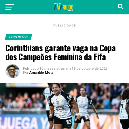
PUBLICIDADE
ESPORTES
Corinthians garante vaga na Copa
dos Campeões Feminina da Fifa
Públicado
10 meses atrás
em
19 de outubro de 2025
Por
Amarildo Mota