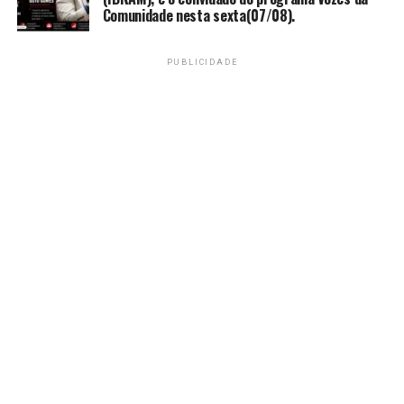
TAGS
Comunidade nesta sexta(07/08).
PRÓXIMO
Flamengo vence no Maracanã e empata em número de
PUBLICIDADE
pontos com Palmeiras
RECENTES
Corinthians e Deportivo Cali decidem hoje Libertadores
Feminina
Amarildo Mota