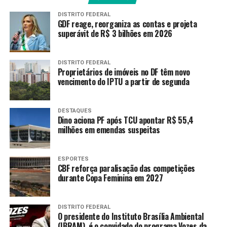
Título da Libertadores
DISTRITO FEDERAL
GDF reage, reorganiza as contas e projeta
O Corinthians conquistou o título da edição 2025 da
superávit de R$ 3 bilhões em 2026
Copa Libertadores de futebol feminino após derrotar o
Deportivo Cali (Colômbia) pelo placar de 5 a 3 nas
penalidades máximas (após empate de 0 a 0 no tempo
DISTRITO FEDERAL
Proprietários de imóveis no DF têm novo
regulamentar), no estádio Florencio Sola, em Banfield
vencimento do IPTU a partir de segunda
(Argentina).
Desta formas as Brabas do Timão chegaram à sexta
DESTAQUES
Dino aciona PF após TCU apontar R$ 55,4
conquista na história da competição (2017, 2019, 2021,
milhões em emendas suspeitas
2023, 2024 e 2025), sendo que três vieram de forma
consecutiva (feito nunca antes alcançado por uma
equipe brasileira, masculina ou feminina, na história do
ESPORTES
CBF reforça paralisação das competições
torneio).
durante Copa Feminina em 2027
Fonte:
Agência Brasil
DISTRITO FEDERAL
O presidente do Instituto Brasília Ambiental
(IBRAM), é o convidado do programa Vozes da