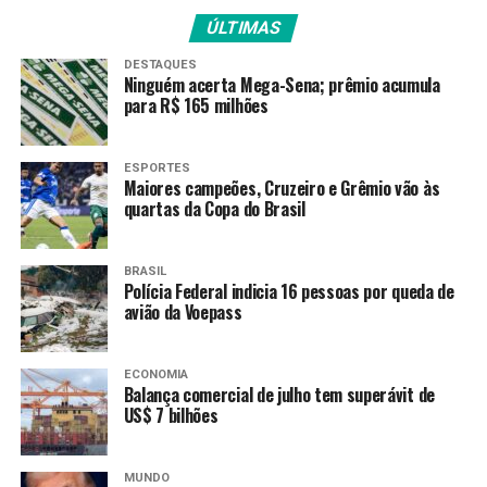
Pra cima, que a temporada
ÚLTIMAS
só está…
DESTAQUES
Ninguém acerta Mega-Sena; prêmio acumula
pic.twitter.com/M0uqh5e86e
para R$ 165 milhões
— Time Brasil
ESPORTES
Maiores campeões, Cruzeiro e Grêmio vão às
(@timebrasil)
January 18,
quartas da Copa do Brasil
2025
BRASIL
Polícia Federal indicia 16 pessoas por queda de
Esta foi o segundo ano consecutivo em que Bia sofre
avião da Voepass
revés na terceira rodada da chave de simples (o duelo
antecede as oitavas de final). Mesmo assim, Bia é a única
ECONOMIA
brasileira entre mulheres a somar vitórias na disputa de
Balança comercial de julho tem superávit de
simples na Era Aberta (iniciada em 1968). Antes, em
US$ 7 bilhões
1964 o país foi vice-campeão com a icônica Maria Esther
Bueno.
MUNDO