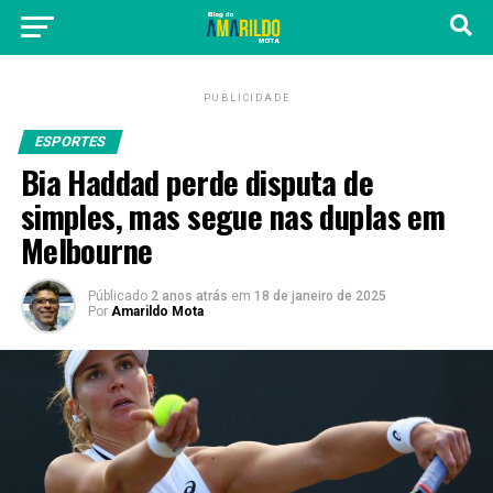
PUBLICIDADE
ESPORTES
Bia Haddad perde disputa de
simples, mas segue nas duplas em
Melbourne
Públicado
2 anos atrás
em
18 de janeiro de 2025
Por
Amarildo Mota