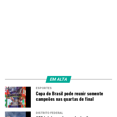
sets a 0, com parciais de 7/6 (7-5) e 6/3,
Fonte:
Agência Brasil
TAGS
PRÓXIMO
Luana Silva bate japonesa e fatura título do Mundial
Júnior de Surfe
RECENTES
Campeonato ES: TV Brasil transmite Desportiva
Ferroviária x Vitória
EM ALTA
ESPORTES
Amarildo Mota
Copa do Brasil pode reunir somente
campeões nas quartas de final
DISTRITO FEDERAL