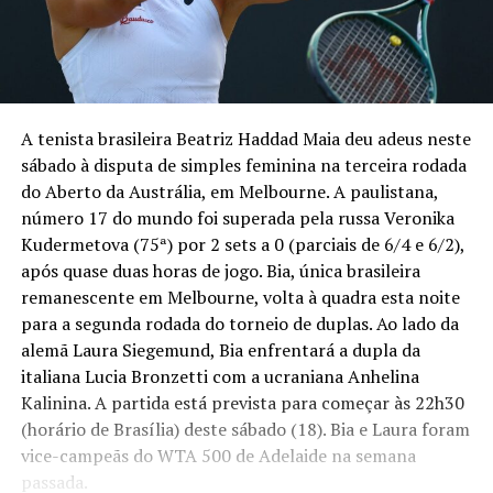
A tenista brasileira Beatriz Haddad Maia deu adeus neste
sábado à disputa de simples feminina na terceira rodada
do Aberto da Austrália, em Melbourne. A paulistana,
número 17 do mundo foi superada pela russa Veronika
Kudermetova (75ª) por 2 sets a 0 (parciais de 6/4 e 6/2),
após quase duas horas de jogo. Bia, única brasileira
remanescente em Melbourne, volta à quadra esta noite
para a segunda rodada do torneio de duplas. Ao lado da
alemã Laura Siegemund, Bia enfrentará a dupla da
italiana Lucia Bronzetti com a ucraniana Anhelina
Kalinina. A partida está prevista para começar às 22h30
(horário de Brasília) deste sábado (18). Bia e Laura foram
vice-campeãs do WTA 500 de Adelaide na semana
passada.