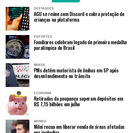
Provas
DESTAQUES
AGU se reúne com Discord e cobra proteção de
crianças na plataforma
O Inep, vinculado ao Ministério da Educação (MEC),
aplicará as provas em 9 e 16 de novembro, nas 27
unidades da federação.
Somente as cidades de Belém,
ESPORTES
Ananindeua e Marituba, no Pará, terão o Enem
Familiares celebram legado de primeira medalha
paralímpica do Brasil
aplicado em 30 de novembro e 7 de dezembro,
devido à 30ª Conferência das Nações Unidas sobre
Mudanças Climáticas (COP30) no mesmo período.
BRASIL
PMs detêm motorista de ônibus em SP após
desentendimento no trânsito
Fonte:
Agência Brasil
ECONOMIA
Retiradas da poupança superam depósitos em
TAGS
R$ 7,15 bilhões em julho
PRÓXIMO
Pé-de-Meia: nascidos em julho e agosto recebem hoje
parcela de R$ 200
MUNDO
Milei recua em liberar venda de áreas afetadas
RECENTES
por incêndios