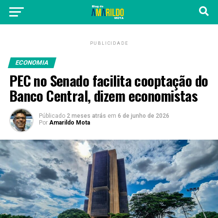
PUBLICIDADE
ECONOMIA
PEC no Senado facilita cooptação do
Banco Central, dizem economistas
Públicado
2 meses atrás
em
6 de junho de 2026
Por
Amarildo Mota