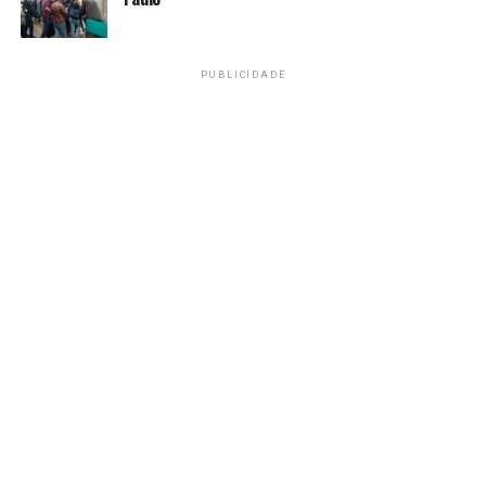
da criação de moeda- – é fruto das condições
macroeconômicas que o BC deve administrar. Isso criaria
um possível conflito entre interesse público e o
PUBLICIDADE
orçamento da instituição.
“O BC passaria a se
beneficiar
institucionalmente de
condições
macroeconômicas que
deveria administrar em
nome do interesse público,
e não de seu próprio
orçamento. E como a
senhoriagem depende dos