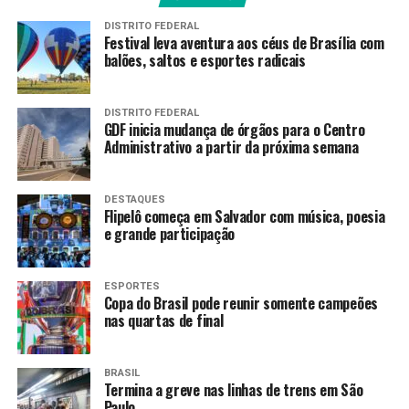
Entre os autores, estão Luiz Carlos Bresser-Pereira,
professor de economia da Fundação Getúlio Vargas
DISTRITO FEDERAL
Festival leva aventura aos céus de Brasília com
(FGV) e ex-ministro da Fazenda; e Luiz Gonzaga
balões, saltos e esportes radicais
Belluzzo, professor de economia da Unicamp e ex-
secretário de política econômica do Ministério da
Fazenda.
A lista completa dos signatários pode ser
DISTRITO FEDERAL
GDF inicia mudança de órgãos para o Centro
conferida no final desta reportagem.
Administrativo a partir da próxima semana
O manifesto sustenta que a PEC fragiliza a
fiscalização, o controle social e a responsabilização
DESTAQUES
Flipelô começa em Salvador com música, poesia
do Banco Central; aumenta a dívida pública; e
e grande participação
poderia criar um modelo único no mundo que reúne
autonomia financeira e operacional da autoridade
monetária.
ESPORTES
Copa do Brasil pode reunir somente campeões
nas quartas de final
Manutenção dos Juros altos
O manifesto destaca que a dinheiro que seria retiro pelo
BRASIL
Termina a greve nas linhas de trens em São
Banco Central por meio senhoriagem – receita oriunda
Paulo