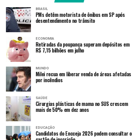
geração de renda e à
BRASIL
PMs detêm motorista de ônibus em SP após
transição ecológica”,
desentendimento no trânsito
comentou o secretário-
executivo ao destacar a
ECONOMIA
Retiradas da poupança superam depósitos em
importância do apoio
R$ 7,15 bilhões em julho
financeiro do Banco do
Brics para a ampliação e
MUNDO
Milei recua em liberar venda de áreas afetadas
modernização da
por incêndios
infraestrutura cultural e
criativa do Brasil.
SAÚDE
Cirurgias plásticas de mama no SUS crescem
mais de 50% em dez anos
Tavares ainda aproveitou o encontro para
apresentar a Dilma o
Tela Brasil
, plataforma pública
EDUCAÇÃO
Candidatos do Encceja 2026 podem consultar o
de
streaming
que o governo federal lançou no
cartão de inscrição