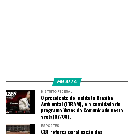
TAGS
PRÓXIMO
Confiança do consumidor paulistano registra queda de
0,4% em maio
RECENTES
PEC no Senado facilita cooptação do Banco Central,
dizem economistas
EM ALTA
Amarildo Mota
DISTRITO FEDERAL
O presidente do Instituto Brasília
Ambiental (IBRAM), é o convidado do
programa Vozes da Comunidade nesta
sexta(07/08).
ESPORTES
CBF reforça paralisação das