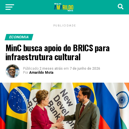
PUBLICIDADE
ECONOMIA
MinC busca apoio do BRICS para
infraestrutura cultural
Públicado
2 meses atrás
em
7 de junho de 2026
Por
Amarildo Mota