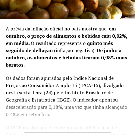
A prévia da inflação oficial no país mostra que,
em
outubro, o preço de alimentos e bebidas caiu 0,02%,
em média
. O resultado representa o
quinto mês
seguido de deflação
(inflação negativa).
De junho a
outubro, os alimentos e bebidas ficaram 0,98% mais
baratos
.
Os dados foram apurados pelo
Índice Nacional de
Preços ao Consumidor Amplo 15 (IPCA-15)
, divulgado
nesta sexta-feira (24) pelo Instituto Brasileiro de
Geografia e Estatística (IBGE). O indicador apontou
desaceleração para 0,18%, uma vez que tinha alcançado
0,48% em setembro.
O IBGE mostra que, de setembro de 2024 a maio de
2025, os alimentos e bebidas apresentaram nove meses