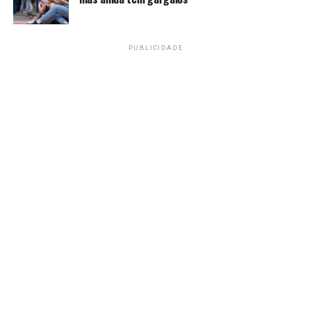
No IPCA-15 de outubro,
os itens que mais pesaram
para a queda
dos alimentos foram:
PUBLICIDADE
Cebola (-7,65%)
Ovo de galinha (-3,01%)
Arroz (-1,37%)
Leite longa vida (-1%)
Cada um desses recuos representa 0,01 p.p. no índice.
Na cesta de produtos, quatro subitens tiveram quedas
de preço na casa de dois dígitos:
Pepino: -24,43%
Abobrinha: -20,80%
Morango: -15,63%