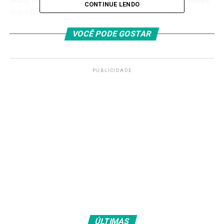
CONTINUE LENDO
seguidos de alta, influenciados por fatores como
questões climáticas, que prejudicaram a safra. Desde
VOCÊ PODE GOSTAR
então, sucederam-se cinco recuos:
Outubro: -0,02%
PUBLICIDADE
Setembro: -0,35%
Agosto: -0,53%
Julho: -0,06%
Junho: -0,02%
Com a sequência de quedas,
o acumulado de 12 meses
da inflação de alimentos marca 6,26% em outubro
.
Esse patamar fica acima da inflação geral apurada pelo
IPCA-15 (4,94%) no período.
>> Siga o canal da
Agência Brasil
no WhatsApp
ÚLTIMAS