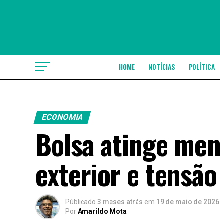
HOME
NOTÍCIAS
POLÍTICA
ECONOMIA
Bolsa atinge men
exterior e tensão
Públicado
3 meses atrás
em
19 de maio de 2026
Por
Amarildo Mota