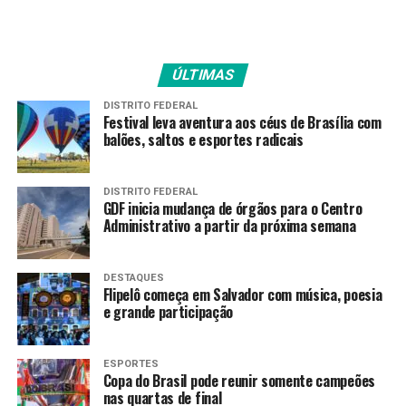
durante as transmissões vem aumentando de forma
constante, refletindo a receptividade alcançada junto à
comunidade.
ÚLTIMAS
Com a alteração na grade, a expectativa é acelerar esse
DISTRITO FEDERAL
Festival leva aventura aos céus de Brasília com
processo de expansão e ampliar ainda mais o alcance das
balões, saltos e esportes radicais
transmissões. A proposta é consolidar o “Vozes da
Comunidade” como um espaço permanente de
informação, diálogo e participação popular, voltado às
DISTRITO FEDERAL
GDF inicia mudança de órgãos para o Centro
demandas e aos temas que fazem parte do cotidiano do
Administrativo a partir da próxima semana
Distrito Federal.
DESTAQUES
Flipelô começa em Salvador com música, poesia
TAGS
e grande participação
PRÓXIMO
Programa amplia atendimento especializado para
mulheres no Gama
ESPORTES
Copa do Brasil pode reunir somente campeões
RECENTES
nas quartas de final