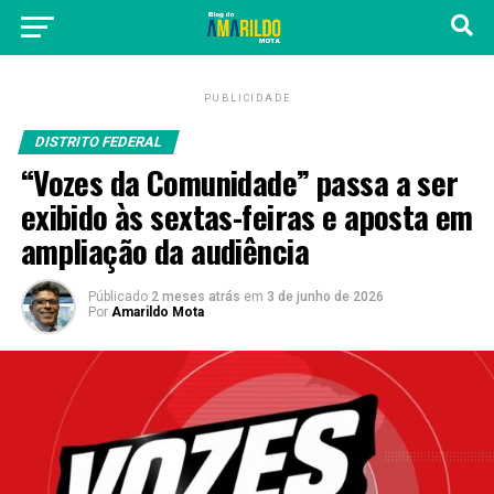
PUBLICIDADE
DISTRITO FEDERAL
“Vozes da Comunidade” passa a ser
exibido às sextas-feiras e aposta em
ampliação da audiência
Públicado
2 meses atrás
em
3 de junho de 2026
Por
Amarildo Mota