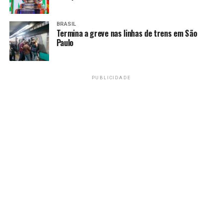
Arraiá do Rotary volta ao calendário junino de Brasília
com programação cultural e ação solidária
BRASIL
Termina a greve nas linhas de trens em São
Paulo
Amarildo Mota
PUBLICIDADE