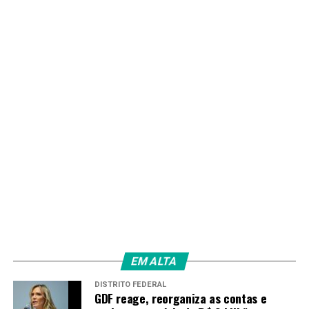
PRÓXIMO
Restaurantes comunitários do DF passam a contar com
monitoramento em tempo real
RECENTES
“Vozes da Comunidade” passa a ser exibido às sextas-
feiras e aposta em ampliação da audiência
Redação
EM ALTA
DISTRITO FEDERAL
GDF reage, reorganiza as contas e