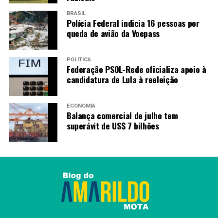
TAGS
BRASIL
PRÓXIMO
Polícia Federal indicia 16 pessoas por
Caesb conclui rede de água no Arapoanga e atende 1,4
queda de avião da Voepass
mil moradores
RECENTES
POLÍTICA
Empresários do DF conhecem oportunidades de negócios
Federação PSOL-Rede oficializa apoio à
em Taiwan durante encontro promovido pelo Escritório
candidatura de Lula à reeleição
Econômico e Cultural de Taipei
ECONOMIA
Balança comercial de julho tem
Redação
superávit de US$ 7 bilhões