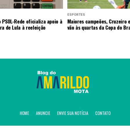
ESPORTES
 PSOL-Rede oficializa apoio à
Maiores campeões, Cruzeiro 
ra de Lula à reeleição
vão às quartas da Copa do Bra
HOME
ANUNCIE
ENVIE SUA NOTÍCIA
CONTATO