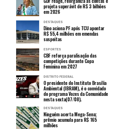
GDF reage, reorganiza as contas e
projeta superávit de R$ 3 bilhões
em 2026
DESTAQUES
Dino aciona PF após TCU apontar
R$ 55,4 milhões em emendas
suspeitas
ESPORTES
CBF reforça paralisação das
competições durante Copa
Feminina em 2027
DISTRITO FEDERAL
O presidente do Instituto Brasília
Ambiental (IBRAM), é o convidado
do programa Vozes da Comunidade
nesta sexta(07/08).
DESTAQUES
Ninguém acerta Mega-Sena;
prêmio acumula para R$ 165
milhões