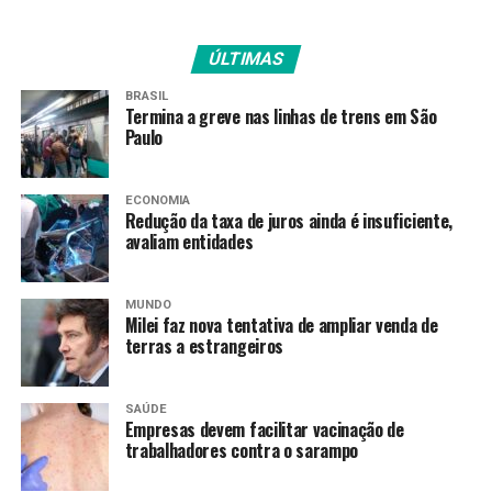
especializado aos estudantes e fortalecendo o
desenvolvimento do esporte educacional na rede de
ÚLTIMAS
ensino.
BRASIL
Calendário da seleção
Termina a greve nas linhas de trens em São
Paulo
2 a 15 de junho de 2026 – Período de inscrições e envio
da documentação;
ECONOMIA
16 a 30 de junho de 2026 – Avaliação documental dos
Redução da taxa de juros ainda é insuficiente,
candidatos;
avaliam entidades
3 de julho de 2026 – Publicação do resultado final.
MUNDO
Milei faz nova tentativa de ampliar venda de
terras a estrangeiros
TAGS
PRÓXIMO
Secretária de Transporte e Mobilidade do DF, Sandra
SAÚDE
Holanda, é a convidada do ‘Vozes da Comunidade’
Empresas devem facilitar vacinação de
trabalhadores contra o sarampo
RECENTES
Restaurantes comunitários do DF passam a contar com