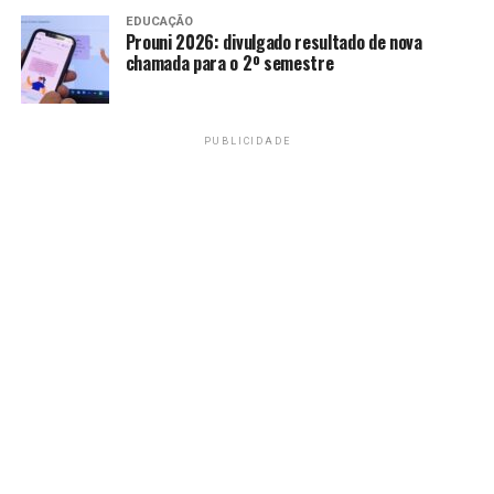
monitoramento em tempo real
EDUCAÇÃO
Prouni 2026: divulgado resultado de nova
chamada para o 2º semestre
Redação
PUBLICIDADE