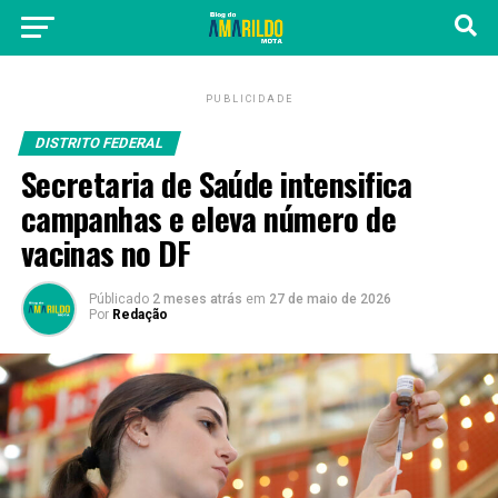
PUBLICIDADE
DISTRITO FEDERAL
Secretaria de Saúde intensifica
campanhas e eleva número de
vacinas no DF
Públicado
2 meses atrás
em
27 de maio de 2026
Por
Redação