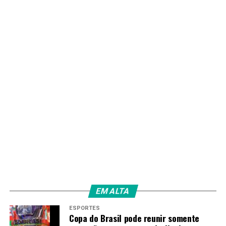
TAGS
PRÓXIMO
GDF anuncia avanço decisivo para encerrar impasse
envolvendo o BRB
RECENTES
Nova feira de Santa Maria entra na fase final de
acabamentos
Redação
EM ALTA
ESPORTES
Copa do Brasil pode reunir somente