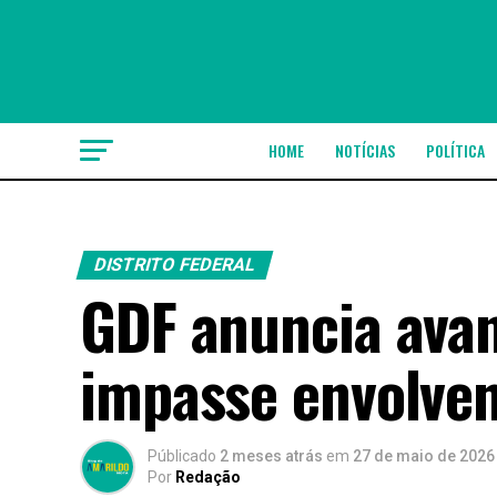
HOME
NOTÍCIAS
POLÍTICA
DISTRITO FEDERAL
GDF anuncia avan
impasse envolve
Públicado
2 meses atrás
em
27 de maio de 2026
Por
Redação