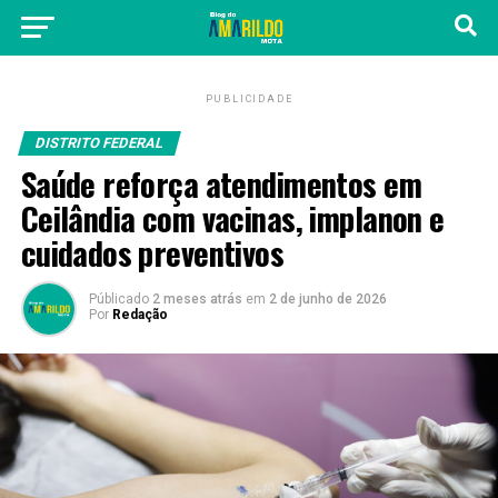
PUBLICIDADE
DISTRITO FEDERAL
Saúde reforça atendimentos em
Ceilândia com vacinas, implanon e
cuidados preventivos
Públicado
2 meses atrás
em
2 de junho de 2026
Por
Redação