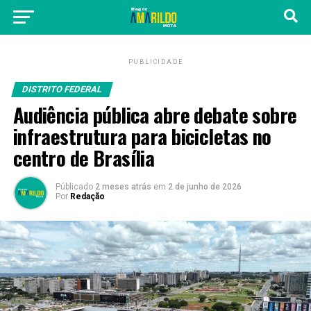
PUBLICIDADE
DISTRITO FEDERAL
Audiência pública abre debate sobre
infraestrutura para bicicletas no
centro de Brasília
Públicado
2 meses atrás
em
2 de junho de 2026
Por
Redação