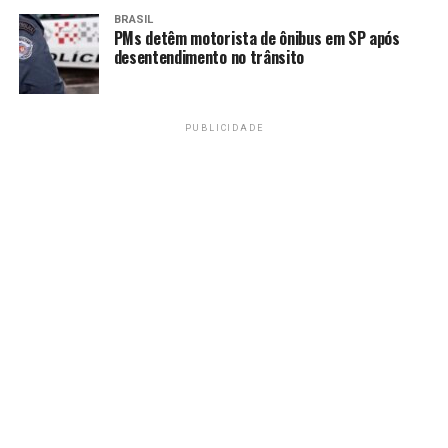
Após o encerramento do processo de participação
BRASIL
social, as contribuições serão avaliadas pela equipe
PMs detêm motorista de ônibus em SP após
responsável e reunidas em relatório técnico, a ser
desentendimento no trânsito
divulgado posteriormente.
Serviço
PUBLICIDADE
Audiência Pública sobre os Projetos Cicloviários da
Rodoviária do Plano Piloto
Data:
3 de junho
Horário:
9h às 12h
Local:
Auditório do Ministério Público do Distrito
Federal e Territórios (MPDFT)
Endereço:
Eixo Monumental, Praça do Buriti, Lote 2,
Brasília
TAGS