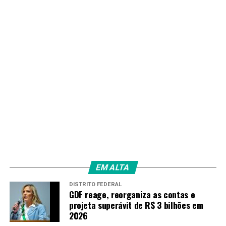
PRÓXIMO
Saúde reforça atendimentos em Ceilândia com vacinas,
implanon e cuidados preventivos
RECENTES
Contribuintes do Simples Nacional terão prazo para
adaptar sistemas de emissão
Redação
EM ALTA
DISTRITO FEDERAL
GDF reage, reorganiza as contas e
projeta superávit de R$ 3 bilhões em
2026