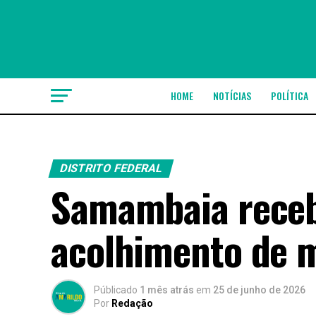
HOME
NOTÍCIAS
POLÍTICA
DISTRITO FEDERAL
Samambaia receb
acolhimento de m
Públicado
1 mês atrás
em
25 de junho de 2026
Por
Redação